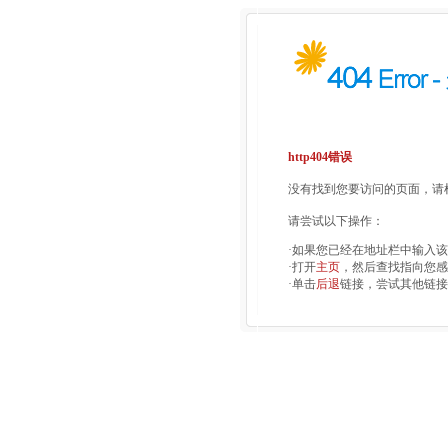
http404错误
没有找到您要访问的页面，请检
请尝试以下操作：
·如果您已经在地址栏中输入
·打开
主页
，然后查找指向您感
·单击
后退
链接，尝试其他链接