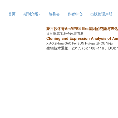
2026年8月6日 星期四
首页
期刊介绍
编委会
作者中心
出版伦理声明
蒙古沙冬青AmMYB4-like基因的克隆与表
肖自华,高飞,孙会改,周宜君
Cloning and Expression Analysis of A
XIAO Zi-hua GAO Fei SUN Hui-gai ZHOU Yi-jun
生物技术通报 . 2017, (
5
): 108 -116 . DOI: 