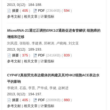
2013, 0(12): 184-188.
摘要
(
405
)
PDF
(2364KB) (
594
)
参考文献
|
相关文章
|
计量指标
MicroRNA
-21通过正调控
ERK1/2
通路促进食管鳞状 细胞癌的
增殖和迁移
刘凤霞, 张盼盼, 李建勇, 郑树涛, 卢晓梅, 刘文亚
2013, 0(12): 189-193.
摘要
(
375
)
PDF
(2416KB) (
839
)
参考文献
|
相关文章
|
计量指标
CYP4F2真核荧光表达载体的构建及其对HK2细胞ACE表达水
平的影响
李晓泽, 石磊, 李晋, 严华成, 李健, 赵树进
2013, 0(12): 194-197.
摘要
(
405
)
PDF
(2088KB) (
880
)
参考文献
|
相关文章
|
计量指标