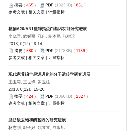
摘要
(
465
)
PDF
(1323KB) (
851
)
参考文献
|
相关文章
|
计量指标
植物A20/AN1型锌指蛋白基因功能研究进展
李晓君, 武媛丽, 孔冉, 杨本鹏, 张树珍
2013, 0(12): 6-14.
摘要
(
580
)
PDF
(2178KB) (
1159
)
参考文献
|
相关文章
|
计量指标
现代家养绵羊起源进化的分子遗传学研究进展
王玉涛, 王世锋, 罗玉柱
2013, 0(12): 15-20.
摘要
(
424
)
PDF
(1360KB) (
2327
)
参考文献
|
相关文章
|
计量指标
脂肪酸去饱和酶基因的研究进展
杨志刚, 郭子好, 姚琴琴, 成永旭