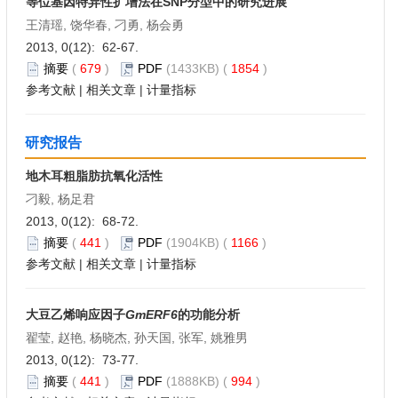
等位基因特异性扩增法在SNP分型中的研究进展
王清瑶, 饶华春, 刁勇, 杨会勇
2013, 0(12): 62-67.
摘要
(
679
)
PDF
(1433KB) (
1854
)
参考文献
|
相关文章
|
计量指标
研究报告
地木耳粗脂肪抗氧化活性
刁毅, 杨足君
2013, 0(12): 68-72.
摘要
(
441
)
PDF
(1904KB) (
1166
)
参考文献
|
相关文章
|
计量指标
大豆乙烯响应因子
GmERF6
的功能分析
翟莹, 赵艳, 杨晓杰, 孙天国, 张军, 姚雅男
2013, 0(12): 73-77.
摘要
(
441
)
PDF
(1888KB) (
994
)