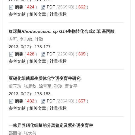
摘要
(
424
)
PDF
(2569KB) (
662
)
参考文献
|
相关文章
|
计量指标
红球菌
Rhodococcus. sp G14
生物转化合成2-苯 基丙酸
左可, 李志敏, 叶勤
2013, 0(12): 173-177.
摘要
(
428
)
PDF
(2250KB) (
605
)
参考文献
|
相关文章
|
计量指标
亚硝化细菌原生质体化学诱变育种研究
董玉玮, 张雁秋, 涂宝军, 孙玲, 曹文平
2013, 0(12): 178-183.
摘要
(
432
)
PDF
(2364KB) (
657
)
参考文献
|
相关文章
|
计量指标
一株异养硝化细菌的分离鉴定及紫外诱变育种
郑丽侠, 张大伟