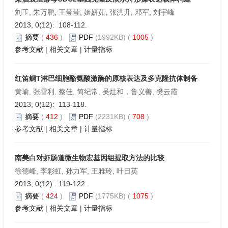
刘玉, 朱万鹏, 王莹莹, 姬妍茹, 张洪升, 邓军, 刘宇峰
2013, 0(12): 108-112.
摘要
(
436
)
PDF
(1992KB) (
1005
)
参考文献
|
相关文章
|
计量指标
红笛鲷T淋巴细胞酪氨酸激酶的原核表达及多克隆抗体制备
黄瑜, 张雪利, 蔡佳, 简纪常, 吴灶和，鲁义善, 樊云霞
2013, 0(12): 113-118.
摘要
(
412
)
PDF
(2231KB) (
708
)
参考文献
|
相关文章
|
计量指标
南美白对虾肠道微生物宏基因组提取方法的比较
徐德峰, 李彩虹, 孙力军, 王雅玲, 叶日英
2013, 0(12): 119-122.
摘要
(
424
)
PDF
(1775KB) (
1075
)
参考文献
|
相关文章
|
计量指标