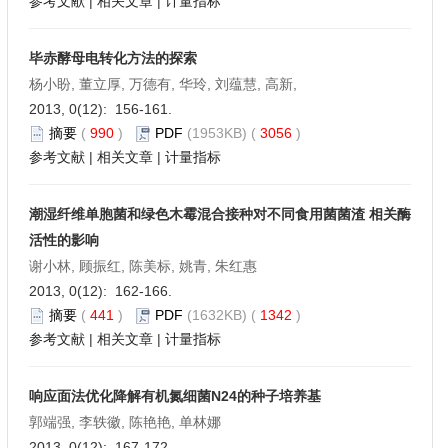
参考文献
|
相关文章
|
计量指标
毕赤酵母电转化方法的探索
杨小盼, 董立厚, 万德有, 华玲, 刘蕴慧, 高新,
2013, 0(12): 156-161.
摘要
(
990
)
PDF
(1953KB) (
3056
)
参考文献
|
相关文章
|
计量指标
潮湿纤维单胞菌和绿色木霉混合接种对不同食用菌菌渣 相关酶
活性的影响
谢小林, 顾振红, 陈美标, 姚青, 朱红惠
2013, 0(12): 162-166.
摘要
(
441
)
PDF
(1632KB) (
1342
)
参考文献
|
相关文章
|
计量指标
响应面法优化降解有机氮细菌N24的种子培养基
郭端强, 李轶徽, 陈艳艳, 单林娜
2013, 0(12): 167-172.