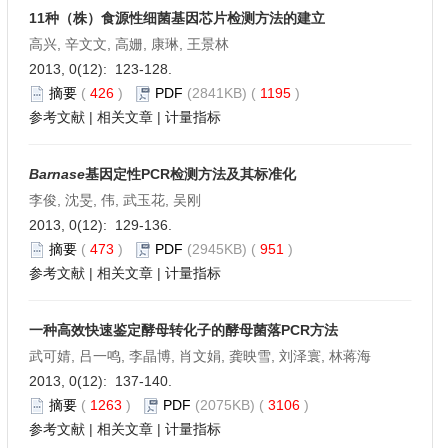
11种（株）食源性细菌基因芯片检测方法的建立
高兴, 辛文文, 高姗, 康琳, 王景林
2013, 0(12): 123-128.
摘要
(
426
)
PDF
(2841KB) (
1195
)
参考文献
|
相关文章
|
计量指标
Barnase
基因定性PCR检测方法及其标准化
李俊, 沈旻, 伟, 武玉花, 吴刚
2013, 0(12): 129-136.
摘要
(
473
)
PDF
(2945KB) (
951
)
参考文献
|
相关文章
|
计量指标
一种高效快速鉴定酵母转化子的酵母菌落PCR方法
武可婧, 吕一鸣, 李晶博, 肖文娟, 龚映雪, 刘泽寰, 林蒋海
2013, 0(12): 137-140.
摘要
(
1263
)
PDF
(2075KB) (
3106
)
参考文献
|
相关文章
|
计量指标