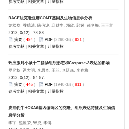
参考文献
|
相关文章
|
计量指标
RACE法克隆亚麻COMT基因及生物信息学分析
龙松华, 乔瑞清, 陈信波, 邱财生, 邓欣, 郭媛, 郝冬梅, 王玉富
2013, 0(12): 78-83.
摘要
(
494
)
PDF
(2260KB) (
931
)
参考文献
|
相关文章
|
计量指标
热应激对小鼠十二指肠组织形态和Caspase-3表达的影响
罗奕秋, 迟大明, 李思奇, 王菲, 李延森, 李春梅,
2013, 0(12): 84-87.
摘要
(
445
)
PDF
(1940KB) (
811
)
参考文献
|
相关文章
|
计量指标
麦洼牦牛HOXA6基因编码区的克隆、组织表达特征及生物信
息学分析
李宇, 熊显荣, 宋虎, 李键