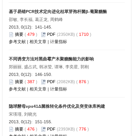
基于易错PCR技术定向进化枯草芽孢杆菌β-葡聚糖酶
邵敏, 李长福, 葛正龙, 周鹤峰
2013, 0(12): 141-145.
摘要
(
479
)
PDF
(2350KB) (
1710
)
参考文献
|
相关文章
|
计量指标
不同诱变方法对黑曲霉产木聚糖酶能力的影响
郑丽丽, 盛占武, 韩冰莹, 谭琳, 李奕星, 郭刚
2013, 0(12): 146-150.
摘要
(
387
)
PDF
(2082KB) (
876
)
参考文献
|
相关文章
|
计量指标
隐球酵母
vps
41Δ菌株转化条件优化及突变体库构建
宋瑛瑾, 刘晓光
2013, 0(12): 151-155.
摘要
(
476
)
PDF
(2393KB) (
776
)