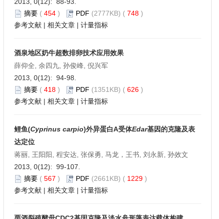
2013, 0(12): 88-93.
摘要
(
454
)
PDF
(2777KB) (
748
)
参考文献
|
相关文章
|
计量指标
酒泉地区奶牛超数排卵技术应用效果
薛仰全, 余四九, 孙俊峰, 倪兴军
2013, 0(12): 94-98.
摘要
(
418
)
PDF
(1351KB) (
626
)
参考文献
|
相关文章
|
计量指标
鲤鱼(
Cyprinus carpio
)外异蛋白A受体
Edar
基因的克隆及表
达定位
蒋丽, 王阳阳, 程安达, 张保勇, 马龙，王书, 刘永新, 孙效文
2013, 0(12): 99-107.
摘要
(
567
)
PDF
(2661KB) (
1229
)
参考文献
|
相关文章
|
计量指标
栗酒裂殖酵母CDC2基因克隆及淡水舟形藻表达载体构建