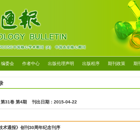
编委会
作者中心
出版伦理声明
出版程序
期刊政策
期
录
年 第31卷 第4期 刊出日期：2015-04-22
技术通报》创刊30周年纪念刊序