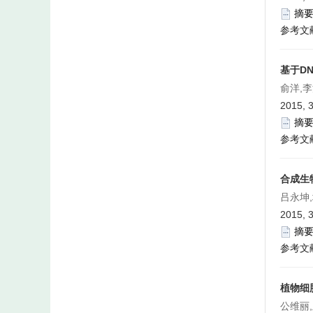
摘
参考文
基于D
俞洋,李
2015, 3
摘
参考文
合成生
吕永坤
2015, 3
摘
参考文
植物细
公维丽