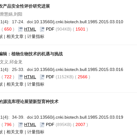
农产品安全性评价研究进展
,滑慧娟,刘阳
1(4): 17-24. doi:
10.13560/j.cnki.biotech.bull.1985.2015.03.010
要
(
650
)
HTML
PDF
(904KB) (
1501
)
献
|
相关文章
|
计量指标
编辑：植物生物技术的机遇与挑战
王文义,邱金龙
1(4): 25-33. doi:
10.13560/j.cnki.biotech.bull.1985.2015.03.016
要
(
722
)
HTML
PDF
(1152KB) (
2566
)
献
|
相关文章
|
计量指标
的源流库理论展望新型育种技术
1(4): 34-39. doi:
10.13560/j.cnki.biotech.bull.1985.2015.03.019
要
(
796
)
HTML
PDF
(895KB) (
2007
)
献
|
相关文章
|
计量指标