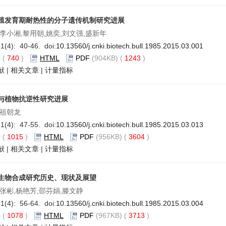
殖发育期耐热性的分子遗传机制研究进展
李小湘,黎用朝,姚奕,刘文强,盛新年
1(4): 40-46. doi:
10.13560/j.cnki.biotech.bull.1985.2015.03.001
要
(
740
)
HTML
PDF
(904KB) (
1243
)
献
|
相关文章
|
计量指标
与植物抗逆性研究进展
,祖朝龙
1(4): 47-55. doi:
10.13560/j.cnki.biotech.bull.1985.2015.03.013
要
(
1015
)
HTML
PDF
(956KB) (
3604
)
献
|
相关文章
|
计量指标
生物合成研究历史、现状及展望
,张彬,杨艳芳,邵芬娟,滕文静
1(4): 56-64. doi:
10.13560/j.cnki.biotech.bull.1985.2015.03.004
要
(
1078
)
HTML
PDF
(967KB) (
3713
)