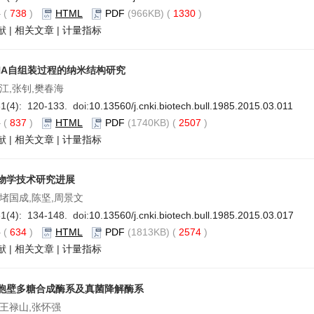
要
(
738
)
HTML
PDF
(966KB) (
1330
)
献
|
相关文章
|
计量指标
NA自组装过程的纳米结构研究
江,张钊,樊春海
1(4): 120-133. doi:
10.13560/j.cnki.biotech.bull.1985.2015.03.011
要
(
837
)
HTML
PDF
(1740KB) (
2507
)
献
|
相关文章
|
计量指标
物学技术研究进展
,堵国成,陈坚,周景文
1(4): 134-148. doi:
10.13560/j.cnki.biotech.bull.1985.2015.03.017
要
(
634
)
HTML
PDF
(1813KB) (
2574
)
献
|
相关文章
|
计量指标
胞壁多糖合成酶系及真菌降解酶系
,王禄山,张怀强