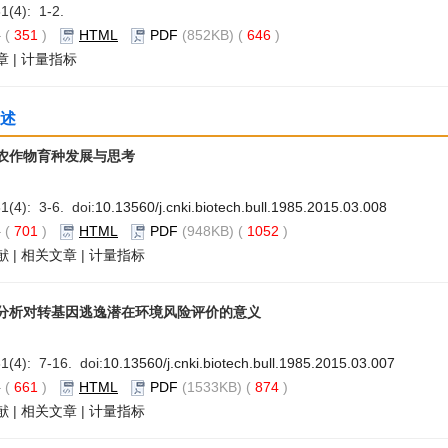
31(4): 1-2.
要
(
351
)
HTML
PDF
(852KB) (
646
)
章
|
计量指标
述
农作物育种发展与思考
1(4): 3-6. doi:
10.13560/j.cnki.biotech.bull.1985.2015.03.008
要
(
701
)
HTML
PDF
(948KB) (
1052
)
献
|
相关文章
|
计量指标
分析对转基因逃逸潜在环境风险评价的意义
1(4): 7-16. doi:
10.13560/j.cnki.biotech.bull.1985.2015.03.007
要
(
661
)
HTML
PDF
(1533KB) (
874
)
献
|
相关文章
|
计量指标