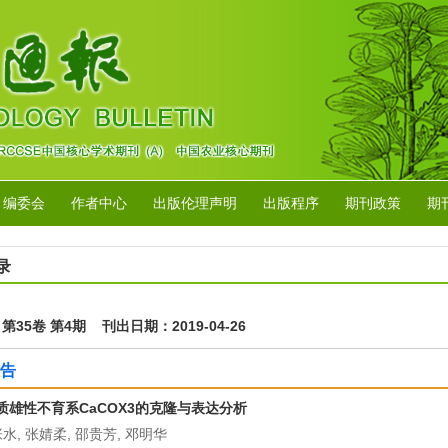
编委会
作者中心
出版伦理声明
出版程序
期刊政策
期
录
年 第35卷 第4期 刊出日期：2019-04-26
告
质雄性不育系CaCOX3的克隆与表达分析
张水, 张婧柔, 邵贵芳, 邓明华