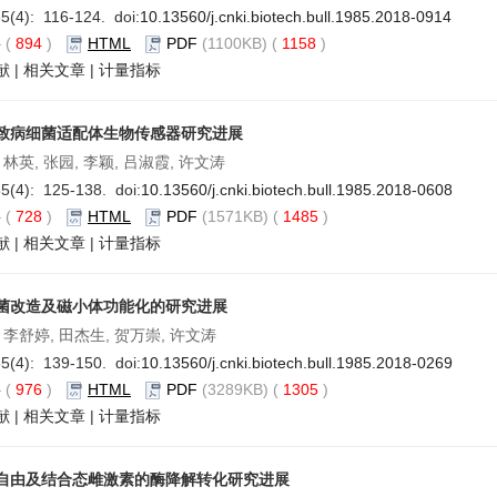
5(4): 116-124. doi:
10.13560/j.cnki.biotech.bull.1985.2018-0914
要
(
894
)
HTML
PDF
(1100KB) (
1158
)
献
|
相关文章
|
计量指标
致病细菌适配体生物传感器研究进展
 林英, 张园, 李颖, 吕淑霞, 许文涛
5(4): 125-138. doi:
10.13560/j.cnki.biotech.bull.1985.2018-0608
要
(
728
)
HTML
PDF
(1571KB) (
1485
)
献
|
相关文章
|
计量指标
菌改造及磁小体功能化的研究进展
 李舒婷, 田杰生, 贺万崇, 许文涛
5(4): 139-150. doi:
10.13560/j.cnki.biotech.bull.1985.2018-0269
要
(
976
)
HTML
PDF
(3289KB) (
1305
)
献
|
相关文章
|
计量指标
自由及结合态雌激素的酶降解转化研究进展