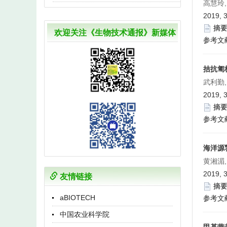
高慧玲,
2019, 3
摘
欢迎关注《生物技术通报》新媒体
参考文
拮抗匍
武利勤,
2019, 3
摘
参考文
海洋源
黄湘湄,
2019, 3
友情链接
摘
aBIOTECH
参考文
中国农业科学院