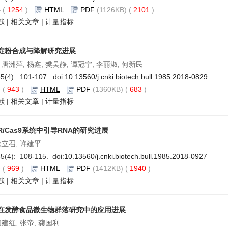
要
(
1254
)
HTML
PDF
(1126KB) (
2101
)
献
|
相关文章
|
计量指标
淀粉合成与降解研究进展
 唐洲萍, 杨鑫, 樊吴静, 谭冠宁, 李丽淑, 何新民
5(4): 101-107. doi:
10.13560/j.cnki.biotech.bull.1985.2018-0829
要
(
943
)
HTML
PDF
(1360KB) (
683
)
献
|
相关文章
|
计量指标
PR/Cas9系统中引导RNA的研究进展
耿立召, 许建平
5(4): 108-115. doi:
10.13560/j.cnki.biotech.bull.1985.2018-0927
要
(
969
)
HTML
PDF
(1412KB) (
1940
)
献
|
相关文章
|
计量指标
在发酵食品微生物群落研究中的应用进展
闵建红, 张帝, 龚国利