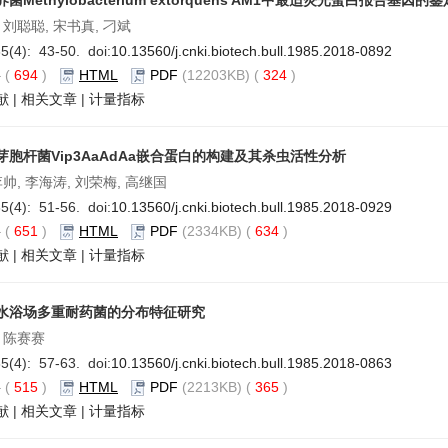
菌Methylobacterium extorquens AM1中最适荧光蛋白报告基因的鉴
 刘聪聪, 宋书真, 刁斌
5(4): 43-50. doi:
10.13560/j.cnki.biotech.bull.1985.2018-0892
要
(
694
)
HTML
PDF
(12203KB) (
324
)
献
|
相关文章
|
计量指标
芽胞杆菌Vip3AaAdAa嵌合蛋白的构建及其杀虫活性分析
李帅, 李海涛, 刘荣梅, 高继国
5(4): 51-56. doi:
10.13560/j.cnki.biotech.bull.1985.2018-0929
要
(
651
)
HTML
PDF
(2334KB) (
634
)
献
|
相关文章
|
计量指标
水浴场多重耐药菌的分布特征研究
 陈赛赛
5(4): 57-63. doi:
10.13560/j.cnki.biotech.bull.1985.2018-0863
要
(
515
)
HTML
PDF
(2213KB) (
365
)
献
|
相关文章
|
计量指标