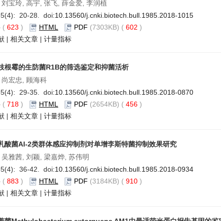
 刘宝玲, 高宇, 张飞, 薛金爱, 李润植
5(4): 20-28. doi:
10.13560/j.cnki.biotech.bull.1985.2018-1015
要
(
623
)
HTML
PDF
(7303KB) (
602
)
献
|
相关文章
|
计量指标
枝根霉的生防菌R1B的筛选鉴定和抑菌活析
 尚宏忠, 顾海科
5(4): 29-35. doi:
10.13560/j.cnki.biotech.bull.1985.2018-0870
要
(
718
)
HTML
PDF
(2654KB) (
456
)
献
|
相关文章
|
计量指标
乳酸菌AI-2类群体感应抑制剂对单增李斯特菌抑制效果研究
 吴雅茜, 刘颖, 梁嘉烨, 苏伟明
5(4): 36-42. doi:
10.13560/j.cnki.biotech.bull.1985.2018-0934
要
(
883
)
HTML
PDF
(3184KB) (
910
)
献
|
相关文章
|
计量指标