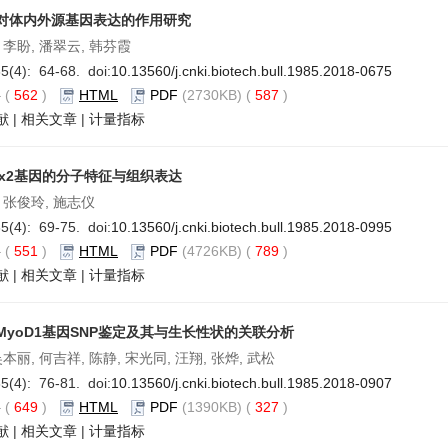
对体内外源基因表达的作用研究
 李盼, 潘翠云, 韩芬霞
5(4): 64-68. doi:
10.13560/j.cnki.biotech.bull.1985.2018-0675
要
(
562
)
HTML
PDF
(2730KB) (
587
)
献
|
相关文章
|
计量指标
bx2基因的分子特征与组织表达
 张俊玲, 施志仪
5(4): 69-75. doi:
10.13560/j.cnki.biotech.bull.1985.2018-0995
要
(
551
)
HTML
PDF
(4726KB) (
789
)
献
|
相关文章
|
计量指标
MyoD1基因SNP鉴定及其与生长性状的关联分析
吴本丽, 何吉祥, 陈静, 宋光同, 汪翔, 张烨, 武松
5(4): 76-81. doi:
10.13560/j.cnki.biotech.bull.1985.2018-0907
要
(
649
)
HTML
PDF
(1390KB) (
327
)
献
|
相关文章
|
计量指标