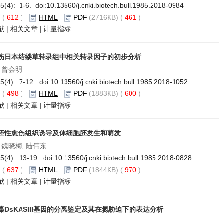
5(4): 1-6. doi:
10.13560/j.cnki.biotech.bull.1985.2018-0984
要
(
612
)
HTML
PDF
(2716KB) (
461
)
献
|
相关文章
|
计量指标
伤日本结缕草转录组中相关转录因子的初步分析
 曾会明
5(4): 7-12. doi:
10.13560/j.cnki.biotech.bull.1985.2018-1052
要
(
498
)
HTML
PDF
(1883KB) (
600
)
献
|
相关文章
|
计量指标
胚性愈伤组织诱导及体细胞胚发生和萌发
 魏晓梅, 陆伟东
5(4): 13-19. doi:
10.13560/j.cnki.biotech.bull.1985.2018-0828
要
(
637
)
HTML
PDF
(1844KB) (
970
)
献
|
相关文章
|
计量指标
藻DsKASIII基因的分离鉴定及其在氮胁迫下的表达分析