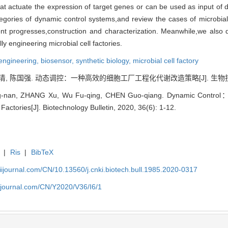
s that actuate the expression of target genes or can be used as input
tegories of dynamic control systems,and review the cases of microbial
nt progresses,construction and characterization. Meanwhile,we also d
y engineering microbial cell factories.
engineering,
biosensor,
synthetic biology,
microbial cell factory
清, 陈国强. 动态调控：一种高效的细胞工厂工程化代谢改造策略[J]. 生物技术通报, 
-nan, ZHANG Xu, Wu Fu-qing, CHEN Guo-qiang. Dynamic Control：An E
Factories[J]. Biotechnology Bulletin, 2020, 36(6): 1-12.
|
Ris
|
BibTeX
aiijournal.com/CN/10.13560/j.cnki.biotech.bull.1985.2020-0317
aiijournal.com/CN/Y2020/V36/I6/1