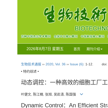
2026年8月7日 星期五
首页
期刊介绍
生物技术通报
››
2020
,
Vol. 36
››
Issue (6)
: 1-12.
doi
• 特约综述 •
动态调控：一种高效的细胞工厂工
叶健文, 陈江楠, 张旭, 吴赴清, 陈国强
Dynamic Control：An Efficient Stra