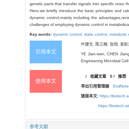
genetic parts that transfer signals into specific one
Here,we briefly introduce the basic principles and ca
dynamic control,mainly including the advantages,rece
challenges of employing dynamic control in metabolicall
Key words:
dynamic control,
static control,
metabolic 
叶健文, 陈江楠, 张旭, 吴赴
引用本文
YE Jian-wen, CHEN Jiang
Engineering Microbial Cell 
/
收藏文章
0
/
推荐
使用本文
导出引用管理器
EndNote
链接本文:
https://biotech.
https://biotech.
参考文献