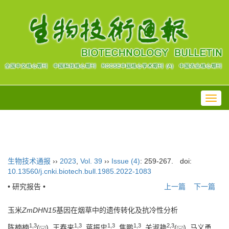
Toggl
navig
生物技术通报
››
2023
,
Vol. 39
››
Issue (4)
: 259-267.
doi:
10.13560/j.cnki.biotech.bull.1985.2022-1083
• 研究报告 •
上一篇
下一篇
玉米
ZmDHN15
基因在烟草中的遗传转化及抗冷性分析
1
,
3
1
,
3
1
,
3
1
,
3
2
,
3
陈楠楠
(
), 王春来
, 蒋振忠
, 焦鹏
, 关淑艳
(
), 马义勇