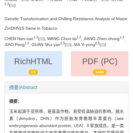
2
,
3
(
)
Genetic Transformation and Chilling Resistance Analysis of Maize
ZmDHN15
Gene in Tobacco
1
,
3
1
,
3
1
,
3
CHEN Nan-nan
(
), WANG Chun-lai
, JIANG Zhen-zhong
,
1
,
3
2
,
3
2
,
3
JIAO Peng
, GUAN Shu-yan
(
), MA Yi-yong
(
)
RichHTML
PDF (PC)
23
1488
摘要/Abstract
摘要：
玉米起源于亚热带，是喜温作物，易受低温胁迫的影响，脱水
素（dehydrin，DHN）作为胚胎发育晚期丰富蛋白（late
embryogenesis abundant protein, LEA）Ⅱ家族成员，是一类