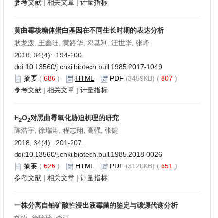
参考文献
|
相关文章
|
计量指标
黄曲霉核糖体蛋白基因在不同生长时期的表达分析
耿龙泼, 王鑫旺, 黄路华, 邓基利, 汪世华, 张峰
2018, 34(4): 194-200.
doi:
10.13560/j.cnki.biotech.bull.1985.2017-1049
摘要
(
686
)
HTML
PDF
(3459KB) (
807
)
参考文献
|
相关文章
|
计量指标
H
O
对黑曲霉氧化胁迫机理的研究
2
2
陈浩宇, 徐瑞涛, 程志翔, 高强, 张健
2018, 34(4): 201-207.
doi:
10.13560/j.cnki.biotech.bull.1985.2018-0026
摘要
(
626
)
HTML
PDF
(3120KB) (
651
)
参考文献
|
相关文章
|
计量指标
一株分离自铀矿酸性浸出液霉菌的鉴定与碳源代谢分析
刘欢, 徐玲玲, 李江