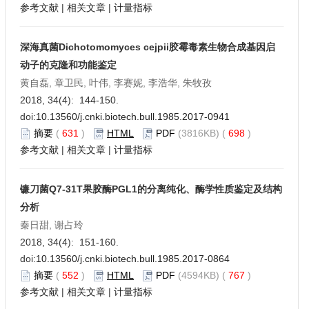
参考文献
|
相关文章
|
计量指标
深海真菌Dichotomomyces cejpii胶霉毒素生物合成基因启
动子的克隆和功能鉴定
黄自磊, 章卫民, 叶伟, 李赛妮, 李浩华, 朱牧孜
2018, 34(4): 144-150.
doi:
10.13560/j.cnki.biotech.bull.1985.2017-0941
摘要
(
631
)
HTML
PDF
(3816KB) (
698
)
参考文献
|
相关文章
|
计量指标
镰刀菌Q7-31T果胶酶PGL1的分离纯化、酶学性质鉴定及结构
分析
秦日甜, 谢占玲
2018, 34(4): 151-160.
doi:
10.13560/j.cnki.biotech.bull.1985.2017-0864
摘要
(
552
)
HTML
PDF
(4594KB) (
767
)
参考文献
|
相关文章
|
计量指标