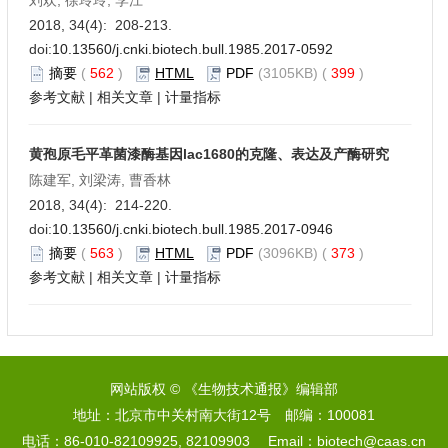
2018, 34(4): 208-213.
doi:
10.13560/j.cnki.biotech.bull.1985.2017-0592
摘要
(
562
)
HTML
PDF
(3105KB) (
399
)
参考文献
|
相关文章
|
计量指标
黄孢原毛平革菌漆酶基因lac1680的克隆、表达及产酶研究
陈建军, 刘梁涛, 曹香林
2018, 34(4): 214-220.
doi:
10.13560/j.cnki.biotech.bull.1985.2017-0946
摘要
(
563
)
HTML
PDF
(3096KB) (
373
)
参考文献
|
相关文章
|
计量指标
网站版权 © 《生物技术通报》编辑部
地址：北京市中关村南大街12号 邮编：100081
电话：86-010-82109925, 82109903 Email：biotech@caas.cn