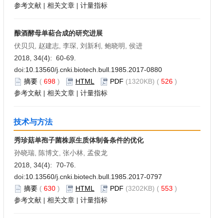
参考文献
|
相关文章
|
计量指标
酿酒酵母单萜合成的研究进展
伏贝贝, 赵建志, 李琛, 刘新利, 鲍晓明, 侯进
2018, 34(4): 60-69.
doi:
10.13560/j.cnki.biotech.bull.1985.2017-0880
摘要
(
698
)
HTML
PDF
(1320KB) (
526
)
参考文献
|
相关文章
|
计量指标
技术与方法
秀珍菇单孢子菌株原生质体制备条件的优化
孙晓瑞, 陈博文, 张小林, 孟俊龙
2018, 34(4): 70-76.
doi:
10.13560/j.cnki.biotech.bull.1985.2017-0797
摘要
(
630
)
HTML
PDF
(3202KB) (
553
)
参考文献
|
相关文章
|
计量指标