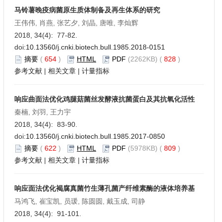
马铃薯晚疫病菌原生质体制备及再生体系的研究
王伟伟, 肖燕, 张艺夕, 刘晶, 唐唯, 李灿辉
2018, 34(4): 77-82.
doi:
10.13560/j.cnki.biotech.bull.1985.2018-0151
摘要
(
654
)
HTML
PDF
(2262KB) (
828
)
参考文献
|
相关文章
|
计量指标
响应曲面法优化鸡腿菇菌丝发酵液抗菌蛋白及其抗氧化活性
秦楠, 刘羽, 王力宇
2018, 34(4): 83-90.
doi:
10.13560/j.cnki.biotech.bull.1985.2017-0850
摘要
(
622
)
HTML
PDF
(5978KB) (
809
)
参考文献
|
相关文章
|
计量指标
响应面法优化褐腐真菌竹生薄孔菌产纤维素酶的液体培养基
马鸿飞, 崔宝凯, 员瑗, 陈圆圆, 戴玉成, 司静
2018, 34(4): 91-101.