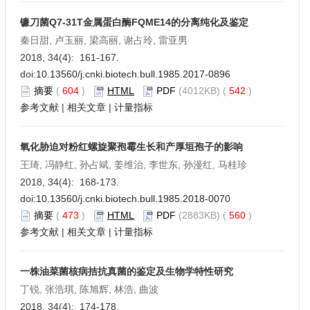
镰刀菌Q7-31T金属蛋白酶FQME14的分离纯化及鉴定
秦日甜, 卢玉丽, 梁高丽, 谢占玲, 雷亚男
2018, 34(4): 161-167.
doi:
10.13560/j.cnki.biotech.bull.1985.2017-0896
摘要
(
604
)
HTML
PDF
(4012KB) (
542
)
参考文献
|
相关文章
|
计量指标
氧化胁迫对粉红螺旋聚孢霉生长和产厚垣孢子的影响
王琦, 冯静红, 孙占斌, 姜维治, 李世东, 孙漫红, 马桂珍
2018, 34(4): 168-173.
doi:
10.13560/j.cnki.biotech.bull.1985.2018-0070
摘要
(
473
)
HTML
PDF
(2883KB) (
560
)
参考文献
|
相关文章
|
计量指标
一株油菜菌核病拮抗真菌的鉴定及生物学特性研究
丁锐, 张浩琪, 陈旭辉, 林浩, 曲波
2018, 34(4): 174-178.