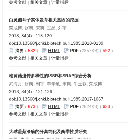
参考文献
|
相关文章
|
计量指标
白灵侧耳子实体发育相关基因的挖掘
荣成博, 赵爽, 宋爽, 王晶, 刘宇
2018, 34(4): 115-120.
doi:
10.13560/j.cnki.biotech.bull.1985.2018-0139
摘要
(
582
)
HTML
PDF
(2357KB) (
592
)
参考文献
|
相关文章
|
计量指标
榆黄菇遗传多样性的ISSR和SRAP综合分析
武海月, 赵爽, 刘宇, 李华敏, 宋爽, 牛玉蓉, 荣成博
2018, 34(4): 121-126.
doi:
10.13560/j.cnki.biotech.bull.1985.2017-1067
摘要
(
673
)
HTML
PDF
(2524KB) (
633
)
参考文献
|
相关文章
|
计量指标
大球盖菇漆酶的分离纯化及酶学性质研究