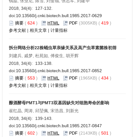
钱磊, 张业尼, 陈雪, 刘金福, 张志军, 刘建华
2018, 34(4): 127-132.
doi:
10.13560/j.cnki.biotech.bull.1985.2017-0629
摘要
(
624
)
HTML
PDF
(3005KB) (
419
)
参考文献
|
相关文章
|
计量指标
拆分网络分析22株蛹虫草亲缘关系及高产虫草素菌株初筛
刘建兵, 戚梦, 杜苑如, 傅俊生, 胡开辉
2018, 34(4): 133-138.
doi:
10.13560/j.cnki.biotech.bull.1985.2017-0852
摘要
(
553
)
HTML
PDF
(1965KB) (
434
)
参考文献
|
相关文章
|
计量指标
酿酒酵母PMT1与PMT3双基因缺失对细胞寿命的影响
崔红晶, 周涛, 邱堃佩, 宋浩昌, 刘新光
2018, 34(4): 139-143.
doi:
10.13560/j.cnki.biotech.bull.1985.2017-0847
摘要
(
602
)
HTML
PDF
(2143KB) (
501
)