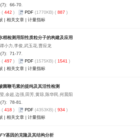
0(7): 66-70.
要
(
442
)
PDF
(1770KB) (
887
)
献
|
相关文章
|
计量指标
水稻检测用阳性质粒分子的构建及应用
,谭小力,李俊,武玉花,曹应龙
0(7): 71-77.
要
(
497
)
PDF
(1575KB) (
1541
)
献
|
相关文章
|
计量指标
酸菌鞭毛素的提纯及其活性检测
莹,余超,边强,田芳,黄琼,陈华民,何晨阳
0(7): 78-81.
要
(
418
)
PDF
(4353KB) (
934
)
献
|
相关文章
|
计量指标
FY
基因的克隆及其结构分析