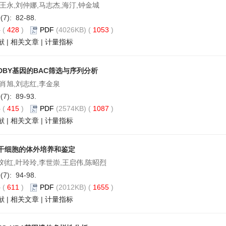
王永,刘仲娜,马志杰,海汀,钟金城
0(7): 82-88.
要
(
428
)
PDF
(4026KB) (
1053
)
献
|
相关文章
|
计量指标
DBY基因的BAC筛选与序列分析
,肖旭,刘志红,李金泉
0(7): 89-93.
要
(
415
)
PDF
(2574KB) (
1087
)
献
|
相关文章
|
计量指标
干细胞的体外培养和鉴定
刘红,叶玲玲,李世崇,王启伟,陈昭烈
0(7): 94-98.
要
(
611
)
PDF
(2012KB) (
1655
)
献
|
相关文章
|
计量指标