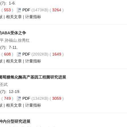
(7): 1-6.
要
(
553
)
PDF
(1473KB) (
3264
)
献
|
相关文章
|
计量指标
的ABA受体之争
平,孙福山,徐秀红
(7): 7-11.
要
(
608
)
PDF
(2092KB) (
1649
)
献
|
相关文章
|
计量指标
葡萄糖氧化酶高产基因工程菌研究进展
李丕武
0(7): 12-19.
要
(
749
)
PDF
(1342KB) (
3059
)
献
|
相关文章
|
计量指标
种内分型研究进展