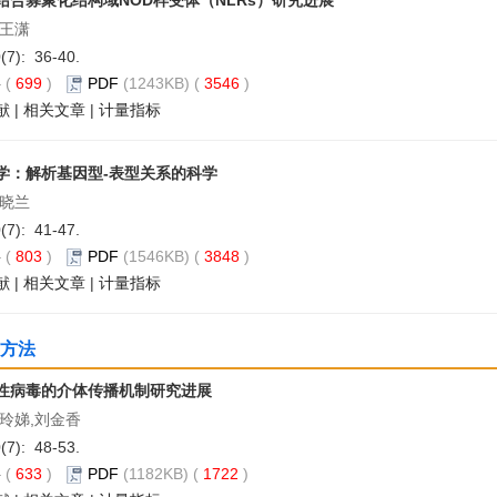
结合寡聚化结构域NOD样受体（NLRs）研究进展
,王潇
0(7): 36-40.
要
(
699
)
PDF
(1243KB) (
3546
)
献
|
相关文章
|
计量指标
学：解析基因型-表型关系的科学
韦晓兰
0(7): 41-47.
要
(
803
)
PDF
(1546KB) (
3848
)
献
|
相关文章
|
计量指标
方法
性病毒的介体传播机制研究进展
李玲娣,刘金香
0(7): 48-53.
要
(
633
)
PDF
(1182KB) (
1722
)