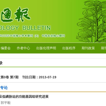
编委会
作者中心
出版伦理声明
出版程序
期刊政策
期
录
年 第0卷 第7期 刊出日期：2013-07-19
专论
应低磷胁迫的功能基因组研究进展
 郭平毅