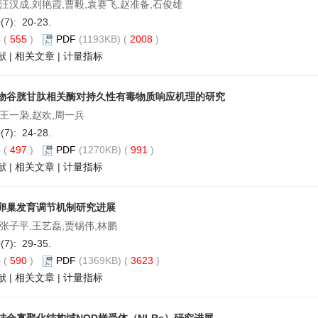
汪汉成,刘艳霞,曹毅,袁赛飞,赵准备,石俊雄
0(7): 20-23.
要
(
555
)
PDF
(1193KB) (
2008
)
献
|
相关文章
|
计量指标
物谷胱甘肽相关酶对持久性有毒物质响应机理的研究
,王一枭,赵欢,周一兵
0(7): 24-28.
要
(
497
)
PDF
(1270KB) (
991
)
献
|
相关文章
|
计量指标
卵巢发育调节机制研究进展
,张子平,王艺磊,贾锡伟,林鹏
0(7): 29-35.
要
(
590
)
PDF
(1369KB) (
3623
)
献
|
相关文章
|
计量指标