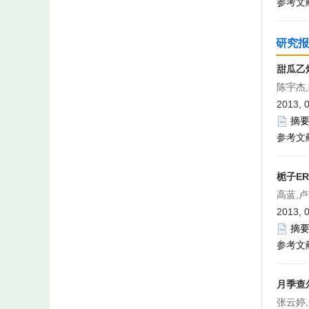
参考文
研究报
甜瓜乙
陈宇杰
2013, 
摘
参考文
栀子E
高蓝,
2013, 
摘
参考文
月季查
张云婷,