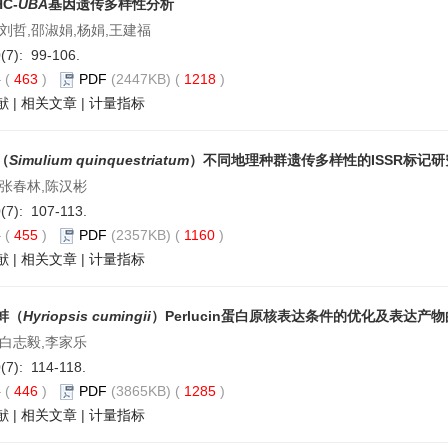
C-
UBA
基因遗传多样性分析
刘哲,邵淑娟,杨娟,王建福
0(7): 99-106.
要
(
463
)
PDF
(2447KB) (
1218
)
献
|
相关文章
|
计量指标
（
Simulium quinquestriatum
）不同地理种群遗传多样性的ISSR标记研
,张春林,陈汉彬
0(7): 107-113.
要
(
455
)
PDF
(2357KB) (
1160
)
献
|
相关文章
|
计量指标
蚌（
Hyriopsis cumingii
）Perlucin蛋白原核表达条件的优化及表达产
,白志毅,李家乐
0(7): 114-118.
要
(
446
)
PDF
(3865KB) (
1285
)
献
|
相关文章
|
计量指标