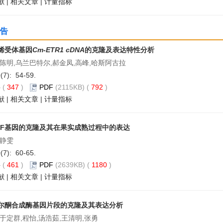
献
|
相关文章
|
计量指标
告
烯受体基因
Cm-ETR1 cDNA
的克隆及表达特性分析
,陈明,乌兰巴特尔,郝金凤,高峰,哈斯阿古拉
0(7): 54-59.
要
(
347
)
PDF
(2115KB) (
792
)
献
|
相关文章
|
计量指标
RF基因的克隆及其在果实成熟过程中的表达
卢静雯
0(7): 60-65.
要
(
461
)
PDF
(2639KB) (
1180
)
献
|
相关文章
|
计量指标
尔酮合成酶基因片段的克隆及其表达分析
于定群,程怡,汤浩茹,王清明,张勇